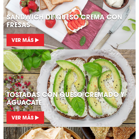
SANDWICH DE QUESO CREMA CON
FRESAS
VER MÁS
TOSTADAS CON QUESO CREMADO Y
AGUACATE
VER MÁS