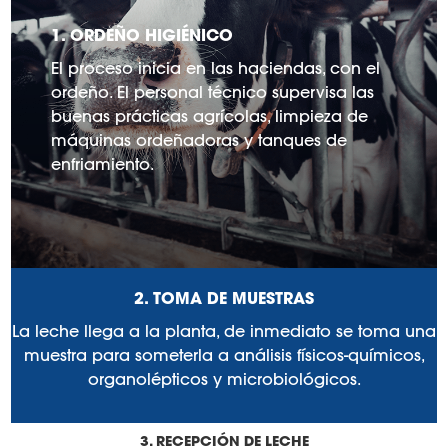
1. ORDEÑO HIGIÉNICO
El proceso inicia en las haciendas, con el
ordeño. El personal técnico supervisa las
buenas prácticas agrícolas, limpieza de
máquinas ordeñadoras y tanques de
enfriamiento.
2. TOMA DE MUESTRAS
La leche llega a la planta, de inmediato se toma una
muestra para someterla a análisis físicos-químicos,
organolépticos y microbiológicos.
3. RECEPCIÓN DE LECHE