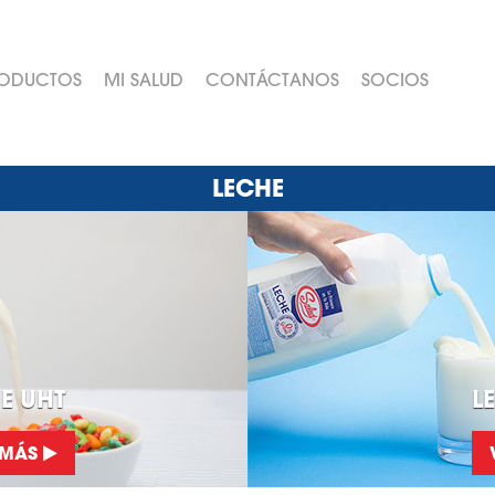
ODUCTOS
MI SALUD
CONTÁCTANOS
SOCIOS
LECHE
E UHT
L
 MÁS