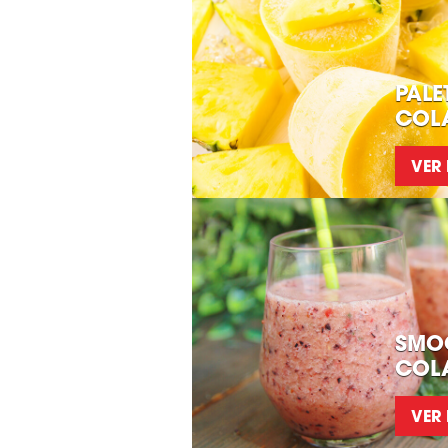
PALE
COL
VER
SMOO
COL
VER