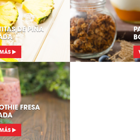
TITAS DE PIÑA
P
ADA
B
 MÁS
THIE FRESA
ADA
 MÁS