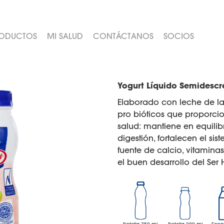
ODUCTOS
MI SALUD
CONTÁCTANOS
SOCIOS
Yogurt Líquido Semidescr
Elaborado con leche de la
pro bióticos que proporcio
salud: mantiene en equilibrio
digestión, fortalecen el si
fuente de calcio, vitamina
el buen desarrollo del Se