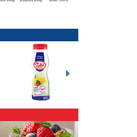
ack 300gr
Ecopack 200gr
Bolsa 125mL