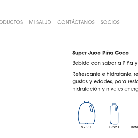
ODUCTOS
MI SALUD
CONTÁCTANOS
SOCIOS
Super Juoo Piña Coco
Bebida con sabor a Piña 
Refrescante e hidratante,
gustos y edades, para rest
hidratación y niveles ener
3.785 L
1.892 L
Bote