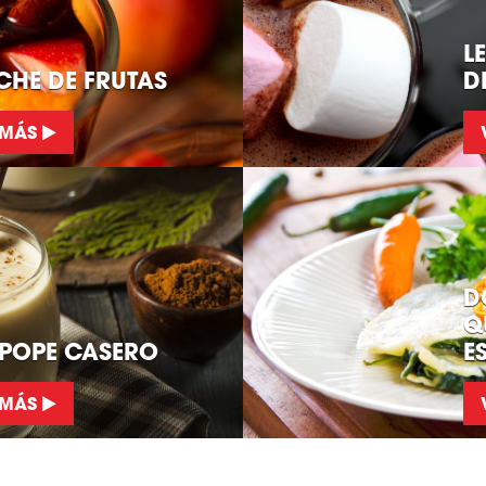
L
HE DE FRUTAS
D
 MÁS
D
Q
POPE CASERO
E
 MÁS