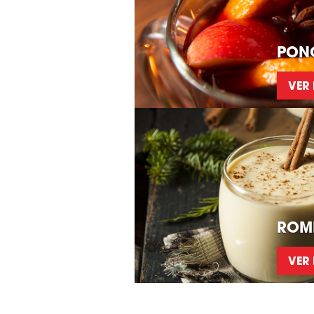
PONC
VER
ROM
VER