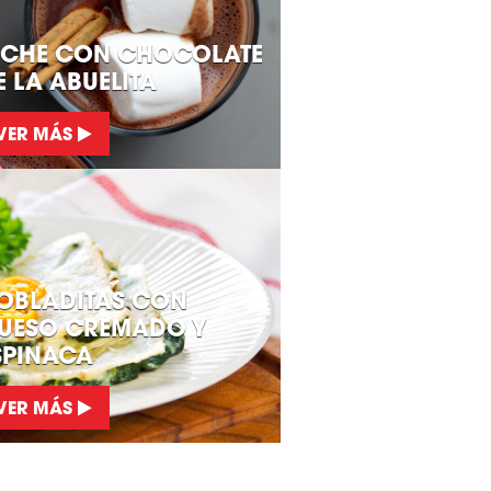
ECHE CON CHOCOLATE
E LA ABUELITA
VER MÁS
OBLADITAS CON
UESO CREMADO Y
SPINACA
VER MÁS