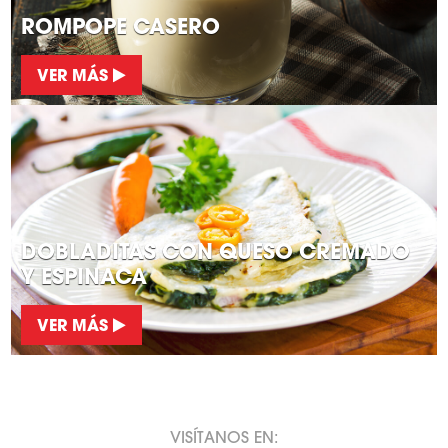
ROMPOPE CASERO
VER MÁS
DOBLADITAS CON QUESO CREMADO
Y ESPINACA
VER MÁS
VISÍTANOS EN: