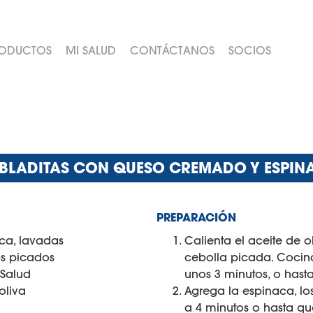
ODUCTOS
MI SALUD
CONTÁCTANOS
SOCIOS
BLADITAS CON QUESO CREMADO Y ESPIN
PREPARACIÓN
ca, lavadas
Calienta el aceite de o
os picados
cebolla picada. Cocin
Salud
unos 3 minutos, o hast
oliva
Agrega la espinaca, lo
a
a 4 minutos o hasta qu