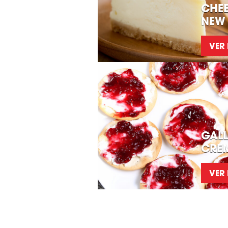
CHEE
NEW
VER
GALL
CREM
VER