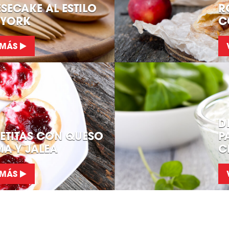
SECAKE AL ESTILO
R
 YORK
C
 MÁS
D
ETITAS CON QUESO
P
A Y JALEA
C
 MÁS