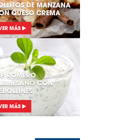
OLLITOS DE MANZANA
ON QUESO CREMA
VER MÁS
IP ROMERO
ARMESANO CON
EBOLLINES
VER MÁS